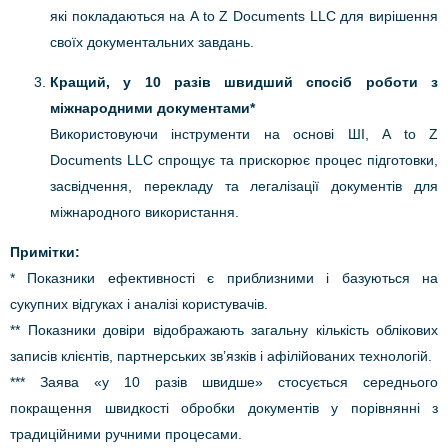
які покладаються на A to Z Documents LLC для вирішення
своїх документальних завдань.
Кращий, у 10 разів швидший спосіб роботи з
міжнародними документами*
Використовуючи інструменти на основі ШІ, A to Z
Documents LLC спрощує та прискорює процес підготовки,
засвідчення, перекладу та легалізації документів для
міжнародного використання.
Примітки:
* Показники ефективності є приблизними і базуються на
сукупних відгуках і аналізі користувачів.
** Показники довіри відображають загальну кількість облікових
записів клієнтів, партнерських зв’язків і афілійованих технологій.
*** Заява «у 10 разів швидше» стосується середнього
покращення швидкості обробки документів у порівнянні з
традиційними ручними процесами.