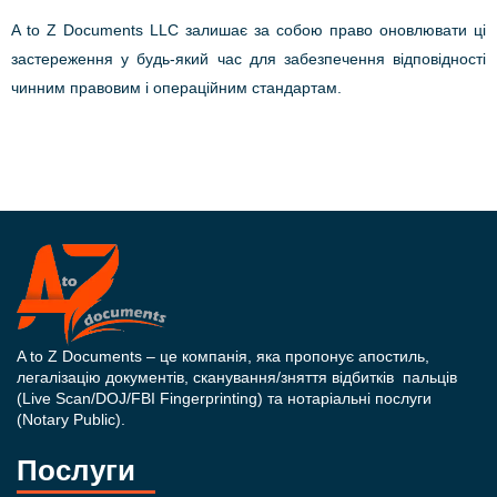
A to Z Documents LLC залишає за собою право оновлювати ці
застереження у будь-який час для забезпечення відповідності
чинним правовим і операційним стандартам.
A to Z Documents – це компанія, яка пропонує апостиль,
легалізацію документів, сканування/зняття відбитків пальців
(Live Scan/DOJ/FBI Fingerprinting) та нотаріальні послуги
(Notary Public).
Послуги