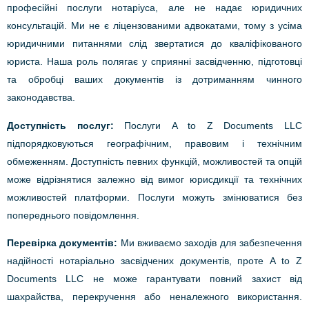
професійні послуги нотаріуса, але не надає юридичних
консультацій. Ми не є ліцензованими адвокатами, тому з усіма
юридичними питаннями слід звертатися до кваліфікованого
юриста. Наша роль полягає у сприянні засвідченню, підготовці
та обробці ваших документів із дотриманням чинного
законодавства.
Доступність послуг:
Послуги A to Z Documents LLC
підпорядковуються географічним, правовим і технічним
обмеженням. Доступність певних функцій, можливостей та опцій
може відрізнятися залежно від вимог юрисдикції та технічних
можливостей платформи. Послуги можуть змінюватися без
попереднього повідомлення.
Перевірка документів:
Ми вживаємо заходів для забезпечення
надійності нотаріально засвідчених документів, проте A to Z
Documents LLC не може гарантувати повний захист від
шахрайства, перекручення або неналежного використання.